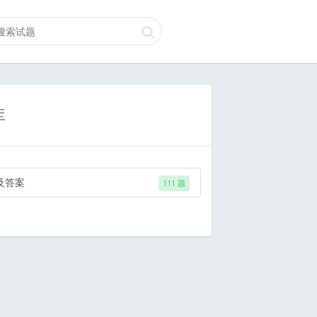
库
及答案
111 题